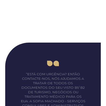
“ESTÁ COM URGÊNCIA? ENTÃO
CONTACTE-NOS, NÓS AJUDAMOS A
TRATAR DE TODOS OS
DOCUMENTOS DO SEU VISTO B1/ B2
DE TURISMO, NEGÓCIOS OU
TRATAMENTO MÉDICO PARA OS
EUA. A SOFIA MACHADO - SERVIÇOS
CONSULARES E ADMINISTRATIVOS