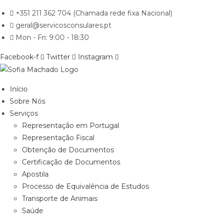
Skip
+351 211 362 704 (Chamada rede fixa Nacional)
to
geral@servicosconsulares.pt
content
Mon - Fri: 9:00 - 18:30
Facebook-f
Twitter
Instagram
Início
Sobre Nós
Serviços
Representação em Portugal
Representação Fiscal
Obtenção de Documentos
Certificação de Documentos
Apostila
Processo de Equivalência de Estudos
Transporte de Animais
Saúde