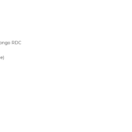
 Congo RDC
e)